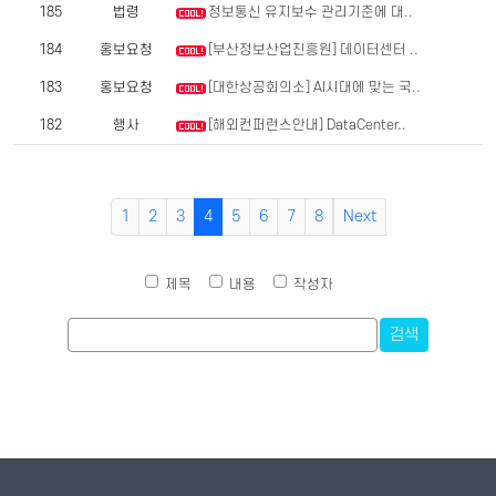
185
법령
정보통신 유지보수 관리기준에 대..
184
홍보요청
[부산정보산업진흥원] 데이터센터 ..
183
홍보요청
[대한상공회의소] AI시대에 맞는 국..
182
행사
[해외컨퍼런스안내] DataCenter..
1
2
3
4
5
6
7
8
Next
제목
내용
작성자
검색