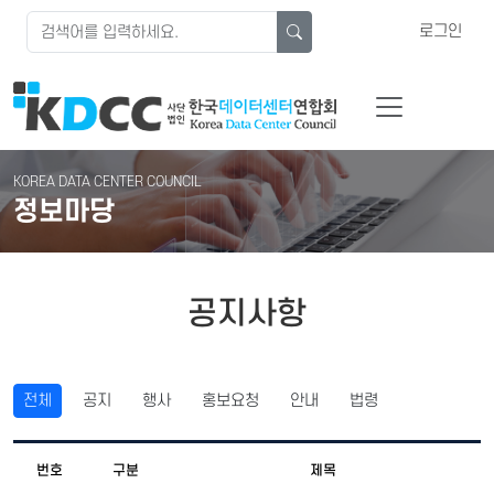
로그인
KOREA DATA CENTER COUNCIL
정보마당
공지사항
전체
공지
행사
홍보요청
안내
법령
번호
구분
제목