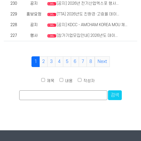
230
공지
[공지] 2026년 전기산업엑스포 행사..
229
홍보요청
[TTA] 2026년도 친환경·고효율 데이..
228
공지
[공지] KDCC - AMCHAM KOREA MOU 체..
227
행사
[참가기업모집안내] 2026년도 데이..
1
2
3
4
5
6
7
8
Next
제목
내용
작성자
검색