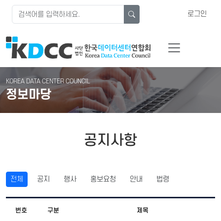
로그인
KOREA DATA CENTER COUNCIL
정보마당
공지사항
전체
공지
행사
홍보요청
안내
법령
번호
구분
제목