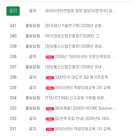
공지
공지
데이터센터연합회 업무 담당자(문의처) 공..
241
홍보요청
[한국생산기술연구원] 2026년 순환..
240
홍보요청
[부산정보산업진흥원]「2026년 그..
239
홍보요청
[정보통신산업진흥원] 2026년 경남..
238
공지
2026년 『데이터센터 전문인력양성 ..
237
홍보요청
[정보통신산업진흥원] 2026년 국내 ..
236
공지
‘대한민국 대도약 3대 메가프로젝..
235
공지
데이터센터 역량강화교육 2차 교육..
234
홍보요청
[TTA] ICT R&D 신규과제 기획을 위한..
233
홍보요청
(현대제철) 2026년 HCORE Solution ..
232
공지
[참관객 모집 안내] 2026년도 데이..
231
공지
데이터센터 역량강화교육 1차 교육..