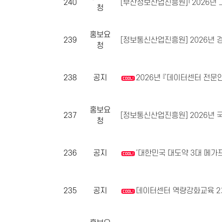
240
[부산정보산업진흥원]「2026년 그
청
홍보요
239
[정보통신산업진흥원] 2026년 
청
238
공지
2026년 『데이터센터 전문
홍보요
237
[정보통신산업진흥원] 2026년 국
청
236
공지
‘대한민국 대도약 3대 메가
235
공지
데이터센터 역량강화교육 2차