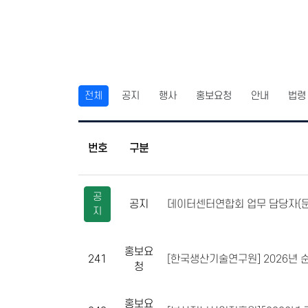
전체
공지
행사
홍보요청
안내
법령
번호
구분
공
공지
데이터센터연합회 업무 담당자(문
지
홍보요
241
[한국생산기술연구원] 2026년 순
청
홍보요