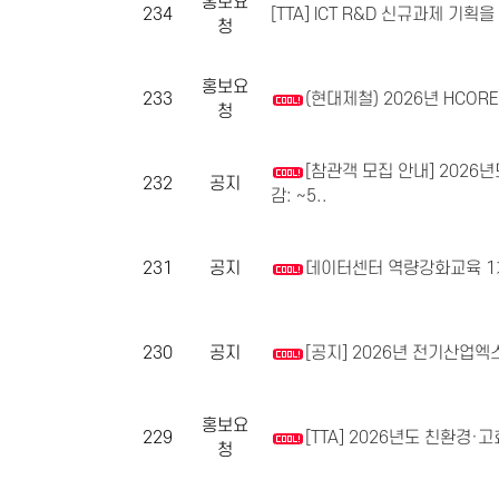
홍보요
234
[TTA] ICT R&D 신규과제 기획
청
홍보요
233
(현대제철) 2026년 HCORE 
청
[참관객 모집 안내] 2026년도
232
공지
감: ~5..
231
공지
데이터센터 역량강화교육 1차
230
공지
[공지] 2026년 전기산업엑
홍보요
229
[TTA] 2026년도 친환경
청