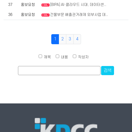
37
홍보요청
[BIPA] AI·클라우드 시대, 데이터센..
36
홍보요청
건물부문 배출권거래제 외부사업 데..
1
2
3
4
제목
내용
작성자
검색