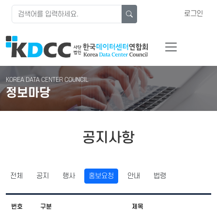
로그인
KOREA DATA CENTER COUNCIL
정보마당
공지사항
전체
공지
행사
홍보요청
안내
법령
번호
구분
제목