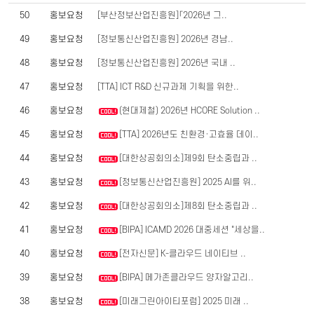
50
홍보요청
[부산정보산업진흥원]「2026년 그..
49
홍보요청
[정보통신산업진흥원] 2026년 경남..
48
홍보요청
[정보통신산업진흥원] 2026년 국내 ..
47
홍보요청
[TTA] ICT R&D 신규과제 기획을 위한..
46
홍보요청
(현대제철) 2026년 HCORE Solution ..
45
홍보요청
[TTA] 2026년도 친환경·고효율 데이..
44
홍보요청
[대한상공회의소]제9회 탄소중립과 ..
43
홍보요청
[정보통신산업진흥원] 2025 AI를 위..
42
홍보요청
[대한상공회의소]제8회 탄소중립과 ..
41
홍보요청
[BIPA] ICAMD 2026 대중세션 "세상을..
40
홍보요청
[전자신문] K-클라우드 네이티브 ..
39
홍보요청
[BIPA] 메가존클라우드 양자알고리..
38
홍보요청
[미래그린아이티포럼] 2025 미래 ..