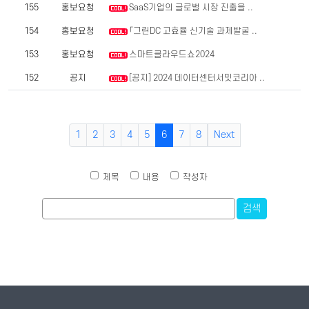
155
홍보요청
SaaS기업의 글로벌 시장 진출을 ..
154
홍보요청
「그린DC 고효율 신기술 과제발굴 ..
153
홍보요청
스마트클라우드쇼2024
152
공지
[공지] 2024 데이터센터서밋코리아 ..
1
2
3
4
5
6
7
8
Next
제목
내용
작성자
검색