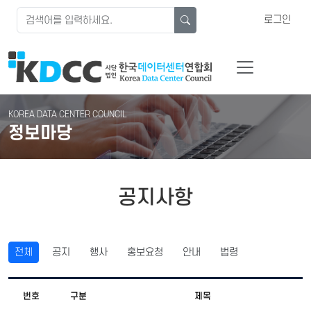
로그인
KOREA DATA CENTER COUNCIL
정보마당
공지사항
전체
공지
행사
홍보요청
안내
법령
번호
구분
제목