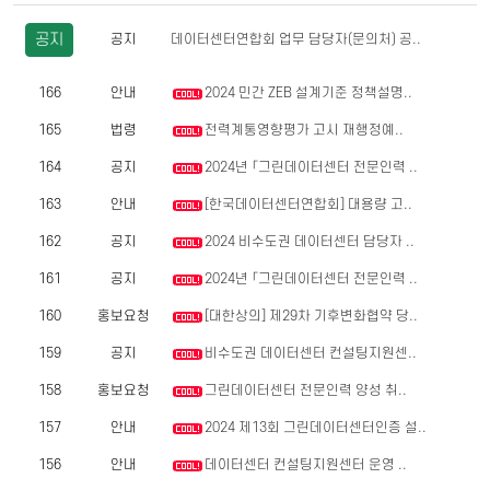
공지
공지
데이터센터연합회 업무 담당자(문의처) 공..
166
안내
2024 민간 ZEB 설계기준 정책설명..
165
법령
전력계통영향평가 고시 재행정예..
164
공지
2024년 「그린데이터센터 전문인력 ..
163
안내
[한국데이터센터연합회] 대용량 고..
162
공지
2024 비수도권 데이터센터 담당자 ..
161
공지
2024년 「그린데이터센터 전문인력 ..
160
홍보요청
[대한상의] 제29차 기후변화협약 당..
159
공지
비수도권 데이터센터 컨설팅지원센..
158
홍보요청
그린데이터센터 전문인력 양성 취..
157
안내
2024 제13회 그린데이터센터인증 설..
156
안내
데이터센터 컨설팅지원센터 운영 ..