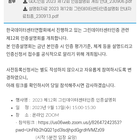
GDC인증 2023 제12회 인증설명회 개최 안내_230906.pdf
첨부
설명회자료 2023 제12회 그린데이터센터인증설명회 안내자
료최종_230913.pdf
한국데이터센터연합회에서 진행하고 있는 그린데이터센터인증 관련
제12회 인증설명회를 개최합니다.
본 인증설명회는 금년 본인증 시 인증 평가기준, 체계 등을 설명드리고
인증신청서 접수를 공식적으로 알리기 위해 개최됩니다.
사전등록신청서는 별도 작성하지 않으시고 자유롭게 참여하시도록 변
경하였으니,
아래 링크를 확인하시어 당일 참석해주시면 감사하겠습니다.
행사명 : 2023 제12회 그린데이터센터인증 인증설명회
일 정 : 2023년 9월 13일(수) 15:00-15:30
장 소 : 온라인 ZOOM
https://us06web.zoom.us/j/82647242353?
- 참석링크 :
pwd=UnFKb2hQQ21pd3lsdjhpdGgrdHVMZz09
(시작 5분전 입장 요망)