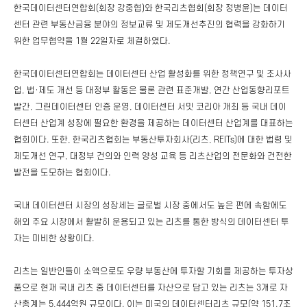
한국데이터센터연합회(회장 강중협)와 한국리츠협회(회장 정병윤)는 데이터
센터 관련 부동산금융 분야의 정보교류 및 제도개선추진의 협력을 강화하기
위한 업무협약을 1월 22일자로 체결하였다.
한국데이터센터연합회는 데이터센터 산업 활성화를 위한 정책연구 및 조사사
업, 법·제도 개선 등 대정부 활동은 물론 관련 표준개발, 연간 산업동향리포트
발간, 그린데이터센터 인증 운영, 데이터센터 서밋 코리아 개최 등 국내 데이
터센터 산업계 성장에 필요한 환경을 제공하는 데이터센터 산업계를 대표하는
협회이다. 또한, 한국리츠협회는 부동산투자회사(리츠, REITs)에 대한 법령 및
제도개선 연구, 대정부 건의와 인력 양성 교육 등 리츠산업의 전문화와 건전한
발전을 도모하는 협회이다.
국내 데이터센터 시장의 성장세는 글로벌 시장 중에서도 높은 편에 속함에도
해외 주요 시장에서 활발히 운용되고 있는 리츠를 통한 방식의 데이터센터 투
자는 미비한 상황이다.
리츠는 일반인들이 소액으로도 우량 부동산에 투자할 기회를 제공하는 투자상
품으로 현재 국내 리츠 중 데이터센터를 자산으로 담고 있는 리츠는 3개로 자
산총계는 5,444억원 규모이다. 이는 미국의 데이터센터리츠 규모(약 151.7조