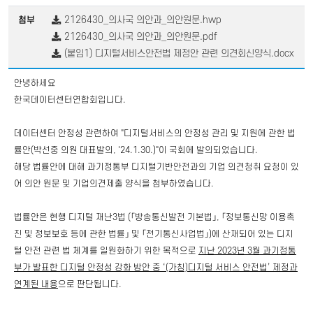
2126430_의사국 의안과_의안원문.hwp
첨부
2126430_의사국 의안과_의안원문.pdf
(붙임1) 디지털서비스안전법 제정안 관련 의견회신양식.docx
안녕하세요
한국데이터센터연합회입니다.
데이터센터 안정성 관련하여 "디지털서비스의 안정성 관리 및 지원에 관한 법
률안(박선중 의원 대표발의, '24.1.30.)"이 국회에 발의되었습니다.
해당 법률안에 대해 과기정통부 디지털기반안전과의 기업 의견청취 요청이 있
어 의안 원문 및 기업의견제출 양식을 첨부하였습니다.
법률안은
현행 디지털 재난3법
(「방송통신발전 기본법」, 「정보통신망 이용촉
진 및 정보보호 등에 관한 법률」 및 「전기통신사업법」)
에 산재
되어 있는
디지
털 안전 관련 법 체계를 일원화하기 위한 목적
으로
지난 2023년 3월 과기정통
부가 발표한 디지털 안정성 강화 방안 중
‘(가칭)디지털 서비스 안전법’
제정과
연계된 내용
으로 판단됩니다.