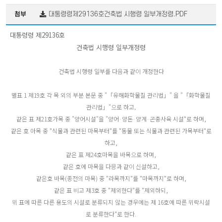
대통령령제29136호건축법 시행령 일부개정령.PDF
첨부
대통령령 제29136호
건축법 시행령 일부개정령
건축법 시행령 일부를 다음과 같이 개정한다
별표 1 제19호 각 목 외의 부분 본문 중 "「유해화학물질 관리법」" 을 "「화학물질
관리법」"으로 하고,
같은 표 제21호가목 중 "양어시설"을 "양어
·양돈
·양계
·곤충사육 시설"로 하며,
같은 호 아목 중 "식물과 관련된 마목부터"를 "동물 또는 식물과 관련된 가목부터"로
하고,
같은 표 제24호마목을 바목으로 하며,
같은 호에 마목을 다믕과 같이 신설하고,
같은호 바목(종전의 마목) 중 ​"라목까지"를 "마목까지"로 하며,
같은 표 비고 제3호 중 "제외한다"를 "제외하되,​
위 표에 따른 다른 용도의 시설로 분류되지 않는 경우에는 제 16호에 따른 위락시설
로 분류한다"로 한다.