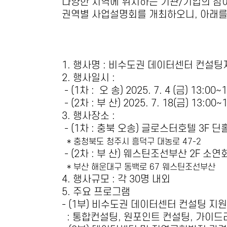
다양한 지역에 위치하는 기관
/
기업의 참
권역별 사업설명회를 개최하오니
,
아래를
1.
행사명
:
비수도권 데이터센터 컨설팅
2.
행사일시
:
- (1
차
:
오 송
) 2025. 7. 4 (
금
) 13:00~
- (2
차
:
부 산
) 2025. 7. 18(
금
) 13:00~
3.
행사장소
:
- (1
차
:
충북 오송
)
글로스터호텔
3F
딘
*
충청북도 청주시 흥덕구 대농로
47-2
-
(2
차
:
부 산
)
웨스틴조선부산
2F
소연
*
부산 해운대구 동백로
67
웨스틴조선부산
4.
행사규모
:
각
30
명 내외
5.
주요 프로그램
- (1
부
)
비수도권 데이터센터 컨설팅 지원
:
통합컨설팅
,
원포인트 컨설팅
,
가이드