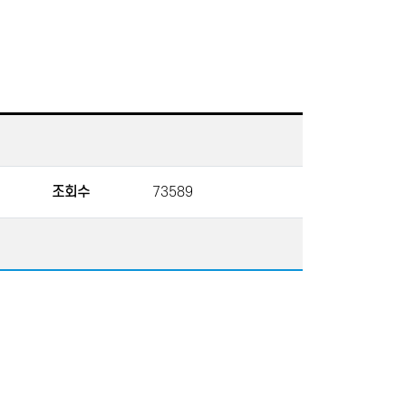
조회수
73589