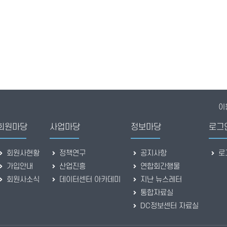
이
회원마당
사업마당
정보마당
로그
회원사현황
정책연구
공지사항
로
가입안내
산업진흥
연합회간행물
회원사소식
데이터센터 아카데미
지난 뉴스레터
통합자료실
DC정보센터 자료실