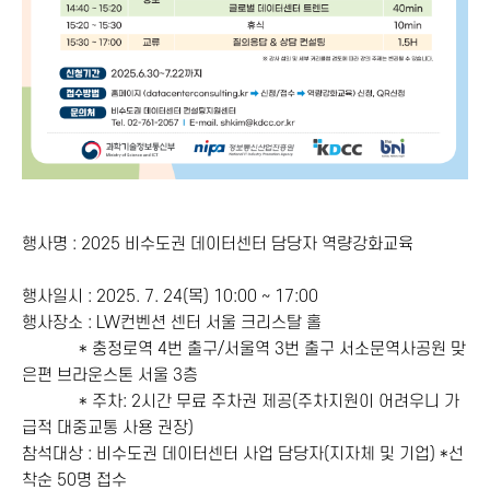
행사명
: 2025
비수도권 데이터센터 담당자 역량강화교육
행사일시
: 2025. 7. 24(
목
) 10:00 ~ 17:00
행사장소
: LW
컨벤션 센터 서울 크리스탈 홀
*
충정로역
4
번 출구
/
서울역
3
번 출구 서소문역사공원 맞
은편 브라운스톤 서울
3
층
*
주차
: 2
시간 무료 주차권 제공
(
주차지원이 어려우니 가
급적 대중교통 사용 권장
)
참석대상
:
비수도권 데이터센터 사업 담당자
(
지자체 및 기업
) *
선
착순
50
명 접수