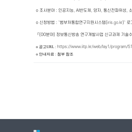
o
조사분야
:
인공지능
, AI
반도체
,
양자
,
통신전파위성
,
o
신청방법
: `
범부처통합연구지원시스템
(
iris.go.kr
)`
로
「
(OO
분야
)
정보통신방송 연구개발사업 신규과제 기술
o
공고
URL :
https://www.iitp.kr/web/lay1/program/
o
안내자료
:
첨부 참조