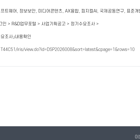
소프트웨어
,
정보보안
,
미디어콘텐츠
, AX
융합
,
피지컬
AI,
국제공동연구
,
표준개
그인
> R&D
업무포털
>
사업기획공고
>
정기수요조사
>
수요조사」내용확인
S1T44C51/iris/view.do?id=DSP2026008&sort=latest&cpage=1&rows=10
이