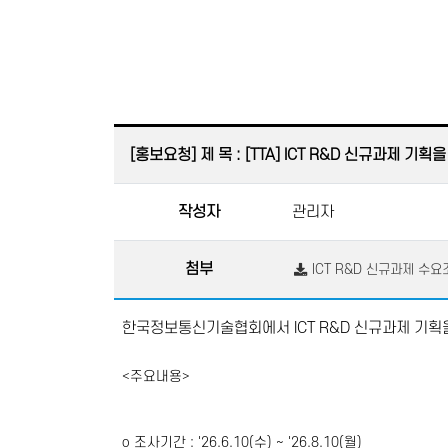
[홍보요청] 제 목 : [TTA] ICT R&D 신규과제 기
작성자
관리자
첨부
ICT R&D 신규과제 수요
한국정보통신기술협회에서 ICT R&D 신규과제 기
<
주요내용
>
o
조사기간
: '26.6.10(
수
) ~ '26.8.10(
월
)