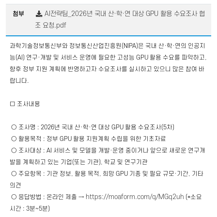
AI전략팀_2026년 국내 산·학·연 대상 GPU 활용 수요조사 협
첨부
조 요청.pdf
과학기술정보통신부와 정보통신산업진흥원(NIPA)은 국내 산·​학·​연의 인공지
능(AI) 연구·​개발 및 서비스 운영에 필요한 고성능 GPU 활용 수요를 파악하고,
향후 정부 지원 계획에 반영하고자 수요조사를 실시하고 있으니 많은 참여 바
랍니다.
□ 조사내용
○ 조사명 : 2026년 국내 산·​학·​연​ 대상 GPU 활용 수요조사(5차)
​ ○ ​활용목적 : 정부 GPU 활용 지원계획 수립을 위한 기초자료
​ ○ ​조사대상 : AI 서비스 및 모델을 개발·운영 중이거나 앞으로 새로운 연구개
발을 계획하고 있는 기업(또는 기관), 학교 및 연구기관
​ ○ ​주요항목 : 기관 정보, 활용 목적, 희망 GPU 기종 및 필요 규모·기간, 기타
의견
https://moaform.com/q/MGq2uh
​ ○ ​응답방법 : 온라인 제출 →
(*소요
시간 : 3분~5분)