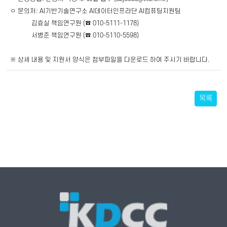
ㅇ
문의처:
AI기반기술연구소
AI데이터인프라단
AI컴퓨팅지원팀
김효실
책임연구원
(☎
010-5111-1178)
서병준
책임연구원
(☎
010-5110-5598)
※
상세 내용 및 지원서 양식은
첨부파일을
다운로드
하여
주시기
바랍니다.
목록