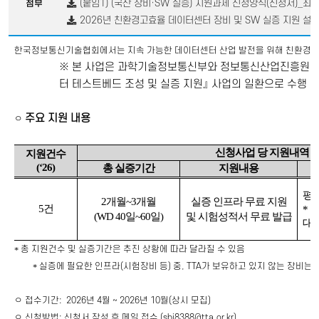
(붙임1) (국산 장비·SW 실증) 지원과제 신청양식(신청서)_최종
첨부
2026년 친환경고효율 데이터센터 장비 및 SW 실증 지원 설명
한국정보통신기술협회에서는
지속 가능한 데이터센터 산업 발전을 위해 친환경
·
※
본 사업은 과학기술정보통신부와 정보통신산업진흥원
터 테스트베드 조성 및 실증 지원
』
사업의 일환으로 수행
주요 지원 내용
ㅇ
신청사업 당 지원내역
지원건수
(‘26)
총 실증기간
지원내용
평
2
개월
~3
개월
실증 인프라 무료 지원
5
건
*
기
(WD 40
일
~60
일
)
및 시험성적서 무료 발급
대
*
총 지원건수 및 실증기간은 추진 상황에 따라 달라질 수 있음
*
실증에 필요한 인프라
(
시험장비 등
)
중
, TTA
가 보유하고 있지 않는 장비는 
ㅇ
접수기간:
2026년
4월
~
2026년 10월(상시 모집)
ㅇ
신청방법:
신청서
작성
후
메일
접수
(sbj8388@tta.or.kr)