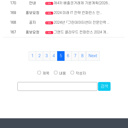
170
안내
제4차 배출권거래제 기본계획(2026..
169
홍보요청
2024 미래 IT 전략 컨퍼런스 안..
168
공지
2024년 「그린데이터센터 전문인력 ..
167
홍보요청
그랜드 클라우드 컨퍼런스 2024 개..
1
2
3
4
5
6
7
8
Next
제목
내용
작성자
검색