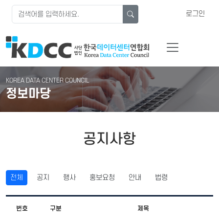
로그인
KOREA DATA CENTER COUNCIL
정보마당
공지사항
전체
공지
행사
홍보요청
안내
법령
번호
구분
제목