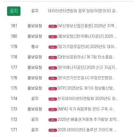
공지
공지
데이터센터연합회 업무 담당자(문의처) 공..
181
홍보요청
[부산정보산업진흥원] 2025년 지역 ..
180
홍보요청
[홍보요청] [한국에너지공단] 2025 ..
179
행사
[참가기업모집안내] 2025년도 데이..
178
홍보요청
[대한상공회의소] 제 7회 탄소중립..
177
홍보요청
[한국에너지공단] 2025 신규 자금지..
176
홍보요청
[한국전기안전공사] 무정전전원장..
175
홍보요청
[IITP] 2025년도 제1차 정보통신방..
174
공지
한국데이터센터연합회 2025년도 정..
173
홍보요청
[NIPA] 국가 AI컴퓨팅 센터 구축 사..
172
공지
2025년 배출권거래제 추가할당 최적..
171
공지
2025 데이터센터 솔루션 가이드북 ..