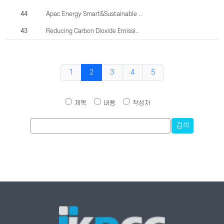
44
Apac Energy Smart&Sustainable ..
43
Reducing Carbon Dioxide Emissi..
1
2
3
4
5
제목
내용
작성자
검색