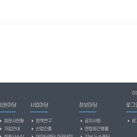
이
회원마당
사업마당
정보마당
로그
회원사현황
정책연구
공지사항
로
가입안내
산업진흥
연합회간행물
회원사소식
데이터센터 아카데미
지난 뉴스레터